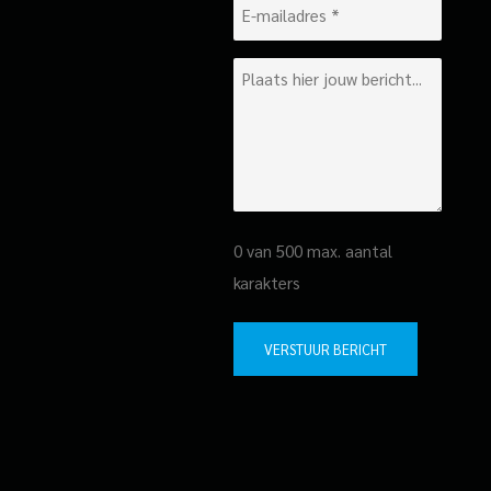
E-
mailadres
*
Bericht
0 van 500 max. aantal
karakters