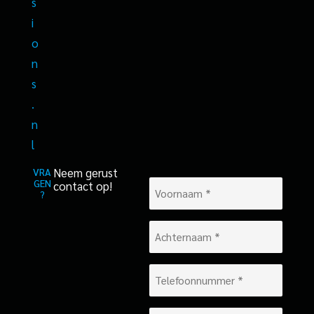
s
i
o
n
s
.
n
l
Neem gerust
VRA
GEN
contact op!
Voornaam
?
*
Achternaam
*
Telefoonnummer
*