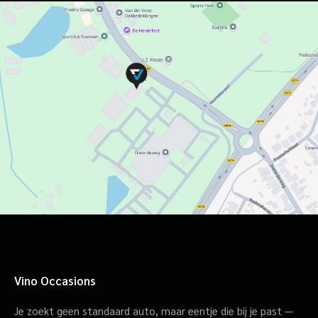
Vino Occasions
Je zoekt geen standaard auto, maar eentje die bij je past —