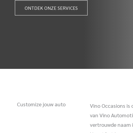
ONTDEK ONZE SERVICES
Customize jouw auto
Vino Occasions is 
van Vino Automoti
vertrouwde naam in