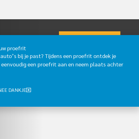
PROEFRIT AANVRAGEN
CONTACT
uw proefrit
 auto’s bij je past? Tijdens een proefrit ontdek je
 eenvoudig een proefrit aan en neem plaats achter
NEE DANKJE
.