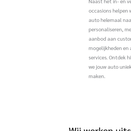
Naast het in- en 
occasions helpen w
auto helemaal naa
personaliseren, m
aanbod aan custo
mogelijkheden en 
services. Ontdek h
we jouw auto unie
maken.
Wij werken ui