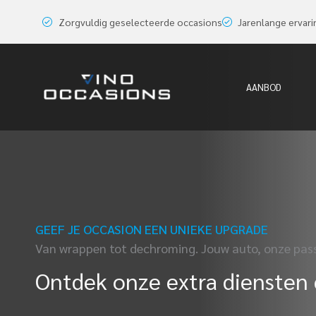
Ga
Zorgvuldig geselecteerde occasions
Jarenlange ervari
naar
de
inhoud
AANBOD
GEEF JE OCCASION EEN UNIEKE UPGRADE
Van wrappen tot dechroming. Jouw auto, onze pass
Ontdek onze extra diensten 