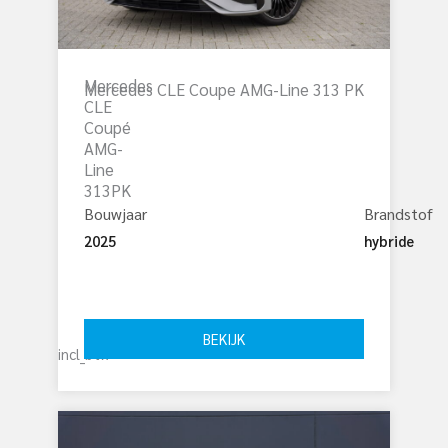
Mercedes
Mercedes CLE Coupe AMG-Line 313 PK
CLE
Coupé
AMG-
Line
313PK
Bouwjaar
Brandstof
2025
hybride
€ 
62.000
BEKIJK
incl_btw