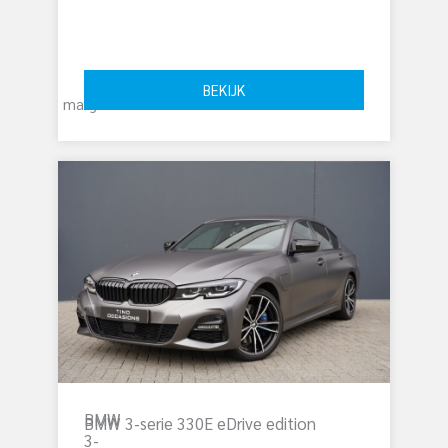
€ 
21.995
BEKIJK
marge
BMW
BMW 3-serie 330E eDrive edition
3-