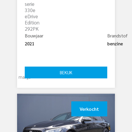
serie
330e
eDrive
Edition
292PK
Bouwjaar
Brandstof
2021
benzine
€ 
30.450
BEKIJK
marge
Verkocht