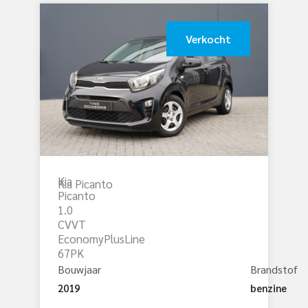
Verkocht
Kia
Kia Picanto
Picanto
1.0
CVVT
EconomyPlusLine
67PK
Bouwjaar
Brandstof
2019
benzine