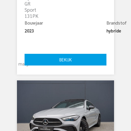
GR
Sport
131PK
Bouwjaar
Brandstof
2023
hybride
€ 
24.695
BEKIJK
marge