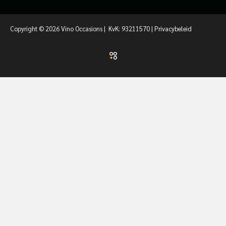
Copyright © 2026 Vino Occasions | KvK: 93211570 |
Privacybeleid