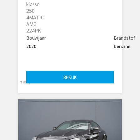
klasse
250
4MATIC
AMG
224PK
Bouwjaar
Brandstof
2020
benzine
€ 
27.750
BEKIJK
marge