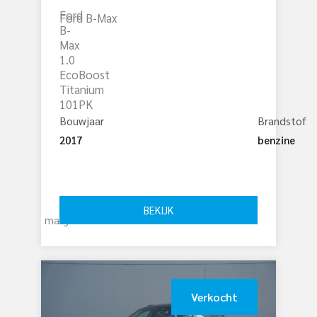
Ford
Ford B-Max
B-
Max
1.0
EcoBoost
Titanium
101PK
Bouwjaar
Brandstof
2017
benzine
€ 
7.999
BEKIJK
marge
Verkocht