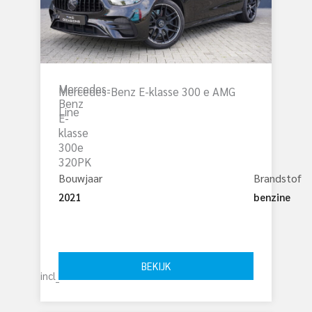
Mercedes-
Mercedes-Benz E-klasse 300 e AMG
Benz
Line
E-
klasse
300e
320PK
Bouwjaar
Brandstof
2021
benzine
€ 
37.950
BEKIJK
incl_btw