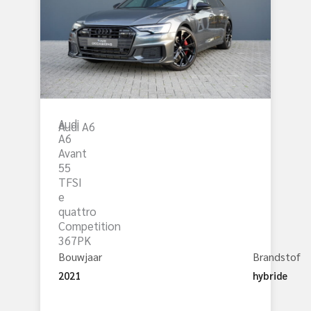
Audi
Audi A6
A6
Avant
55
TFSI
e
quattro
Competition
367PK
Bouwjaar
Brandstof
2021
hybride