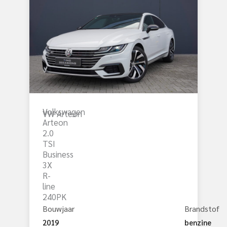
Volkswagen
VW Arteon
Arteon
2.0
TSI
Business
3X
R-
line
240PK
Bouwjaar
Brandstof
2019
benzine