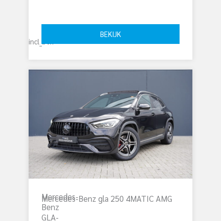
€ 
8.950
BEKIJK
incl_btw
Mercedes-
Mercedes-Benz gla 250 4MATIC AMG
Benz
GLA-