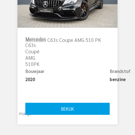
Mercedes
Mercedes C63s Coupe AMG 510 PK
C63s
Coupé
AMG
510PK
Bouwjaar
Brandstof
2020
benzine
€ 
66.000
BEKIJK
marge