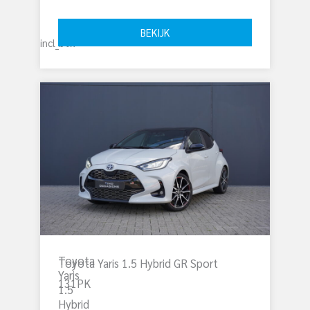
€ 
36.499
BEKIJK
incl_btw
Toyota
Toyota Yaris 1.5 Hybrid GR Sport
Yaris
131PK
1.5
Hybrid