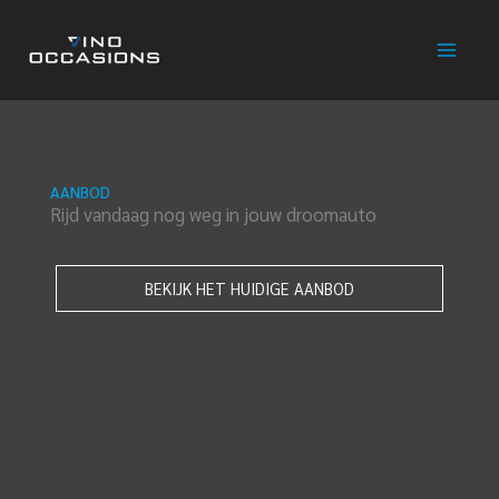
Ga
naar
de
inhoud
AANBOD
Rijd vandaag nog weg in jouw droomauto
BEKIJK HET HUIDIGE AANBOD