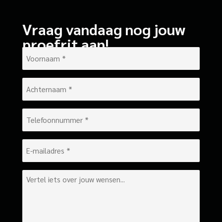
Vraag vandaag nog jouw
proefrit aan!
Voornaam
*
Achternaam
*
Telefoonnummer
*
E-
mailadres
*
Bericht