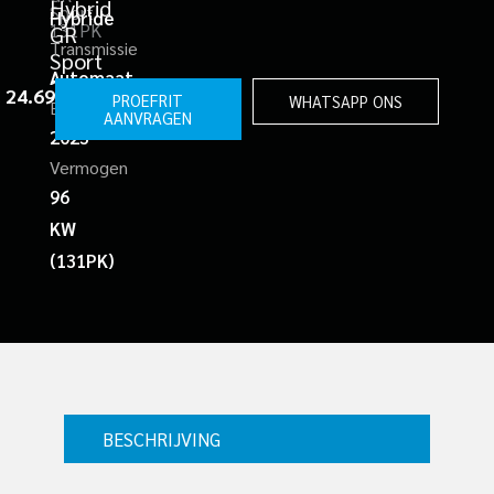
Hybrid
Sport
Hybride
131PK
GR
Transmissie
Sport
Automaat
131PK
 
24.695
marge
PROEFRIT
WHATSAPP ONS
Bouwjaar
AANVRAGEN
2023
Vermogen
96
KW
(131PK)
BESCHRIJVING